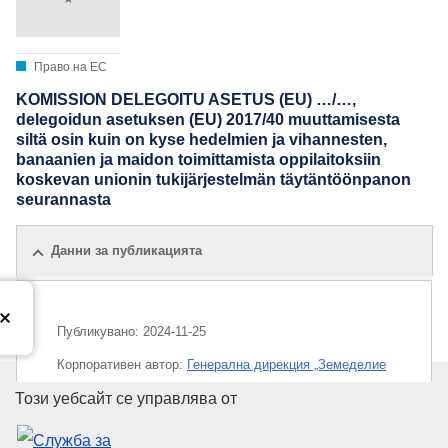
Право на ЕС
KOMISSION DELEGOITU ASETUS (EU) …/…,
delegoidun asetuksen (EU) 2017/40 muuttamisesta
siltä osin kuin on kyse hedelmien ja vihannesten,
banaanien ja maidon toimittamista oppilaitoksiin
koskevan unionin tukijärjestelmän täytäntöönpanon
seurannasta
Данни за публикацията
Публикувано:
2024-11-25
Корпоративен aвтор:
Генерална дирекция „Земеделие
и развитие на селските райони“
(
Европейска комисия
)
Служба за публикации на Евр
Този уебсайт се управлява от
,
Европейска комисия
IMMC : C(2024)8083