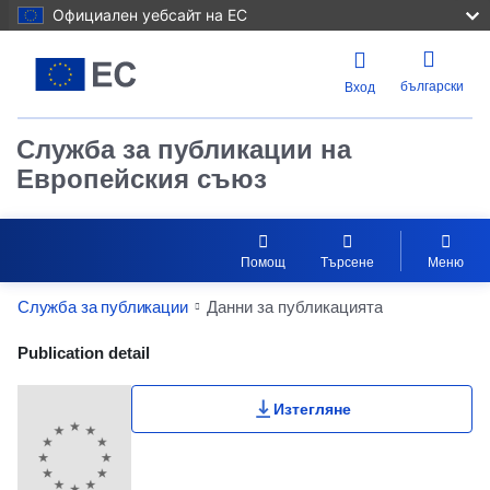
Официален уебсайт на ЕС
български
Вход
Служба за публикации на
Европейския съюз
Помощ
Търсене
Меню
Служба за публикации
Данни за публикацията
Publication Detail Actions Portlet
Publication detail
Изтегляне