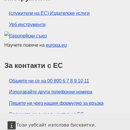
(служители на ЕС) Издателски услуги
Уеб инструменти
Европейски съюз
Научете повече на
europa.eu
За контакти с ЕС
Обадете ни се на 00 800 6 7 8 9 10 11
Използвайте други телефонни номера
Пишете ни чрез нашия формуляр за връзка
Срещнете се с нас в център на ЕС
Този уебсайт използва бисквитки.