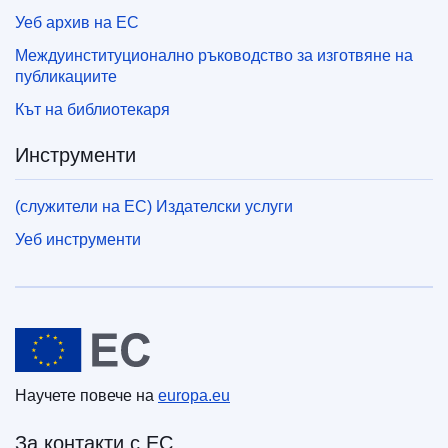
Уеб архив на ЕС
Междуинституционално ръководство за изготвяне на
публикациите
Кът на библиотекаря
Инструменти
(служители на ЕС) Издателски услуги
Уеб инструменти
Европейски съюз
Научете повече на
europa.eu
За контакти с ЕС