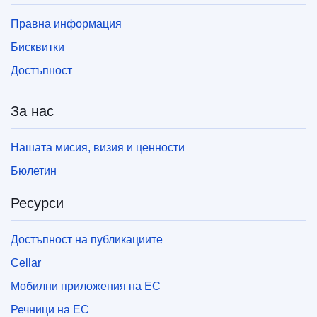
Правна информация
Бисквитки
Достъпност
За нас
Нашата мисия, визия и ценности
Бюлетин
Ресурси
Достъпност на публикациите
Cellar
Мобилни приложения на ЕС
Речници на ЕС