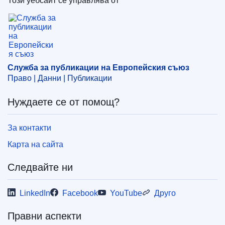
Този уебсайт се управлява от
Служба за публикации на Европейския съюз
Служба за публикации на Европейския съюз
Право | Данни | Публикации
Нуждаете се от помощ?
За контакти
Карта на сайта
Следвайте ни
LinkedIn
Facebook
YouTube
Друго
Правни аспекти