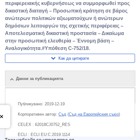
περιφερειακής κυβερνήσεως να συμμορφωθεί προς
δικαστική διαταγή – Προσωπική κράτηση σε βάρος
ανώτερων πολιτικών αξιωματούχων ή ανώτερων
δημόσιων λειτουργών της σχετικής περιφέρειας –
Αποτελεσματική δικαστική προστασία – Δικαίωμα
στην προσωπική ελευθερία – Έννομη βάση –
Αναλογικότητα.#Υπόθεση C-752/18.
Как да цитирате
Данни за публикацията
Пакет
Публикувано:
2019-12-19
Корпоративен aвтор:
Съд
(
Съд на Европейския съюз
)
CELEX : 62018CJ0752_RES
ECLI : ECLI:EU:C:2019:1114