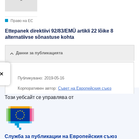
Право на ЕС
Ettepanek direktiivi 92/83/EMÜ artikli 22 lõike 8
alternatiivse sõnastuse kohta
Данни за публикацията
Публикувано:
2019-05-16
Корпоративен aвтор:
Съвет на Европейския съюз
Този уебсайт се управлява от
IMMC : ST 9347 2019 ADD 1
Служба за публикации на Европейския съюз
Служба за публикации на Европейския съюз