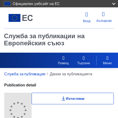
Официален уебсайт на ЕС
български
Вход
Служба за публикации на
Европейския съюз
Помощ
Търсене
Меню
Служба за публикации
Данни за публикацията
Publication Detail Actions Portlet
Publication detail
Изтегляне