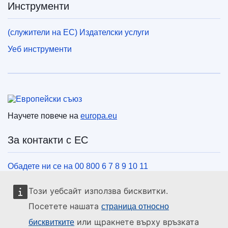
Инструменти
(служители на ЕС) Издателски услуги
Уеб инструменти
Европейски съюз
Научете повече на
europa.eu
За контакти с ЕС
Обадете ни се на 00 800 6 7 8 9 10 11
Използвайте други телефонни номера
Този уебсайт използва бисквитки.
Пишете ни чрез нашия формуляр за връзка
Посетете нашата
страница относно
Срещнете се с нас в център на ЕС
или щракнете върху връзката
бисквитките