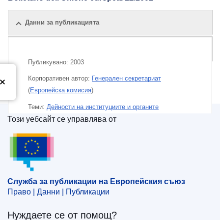
Данни за публикацията
Публикации по темата
Публикувано:
2003
Корпоративен aвтор:
Генерален секретариат
(
Европейска комисия
)
Теми:
Дейности на институциите и органите
Този уебсайт се управлява от
Тема:
Европейски съюз
,
периодично издание
Служба за публикации на Европейския съюз
Печатна версия
Служба за публикации на Европейския съюз
Released on EU publications website:
2003-03-28
Право | Данни | Публикации
Показване на всички издания от тази поредица
Нуждаете се от помощ?