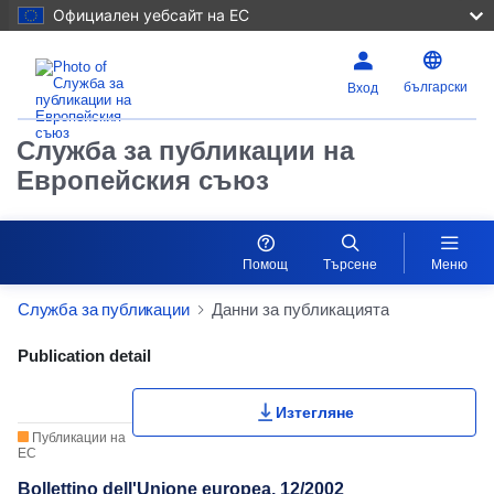
Официален уебсайт на ЕС
български
Вход
Служба за публикации на
Европейския съюз
Помощ
Търсене
Меню
Служба за публикации
Данни за публикацията
Publication Detail Actions Portlet
Publication detail
Изтегляне
Публикации на
ЕС
Bollettino dell'Unione europea. 12/2002