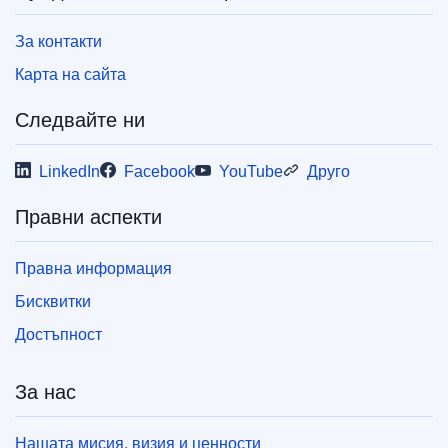
За контакти
Тази публикация е достъпна за изтегляне в
уеб формат (PDF) и във формат с качество
Карта на сайта
за печат (PDF/X). За повече информация за
това как да разпечатате вашето собствено
Следвайте ни
копие на публикациите на ЕС, моля, вижте
нашия раздел
„Често задавани въпроси“.
LinkedIn
Facebook
YouTube
Друго
Правни аспекти
Правна информация
Бисквитки
Достъпност
За нас
Нашата мисия, визия и ценности