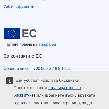
Уеб инструменти
Европейски съюз
Научете повече на
europa.eu
За контакти с ЕС
Обадете ни се на 00 800 6 7 8 9 10 11
Използвайте други телефонни номера
Този уебсайт използва бисквитки.
Пишете ни чрез нашия формуляр за връзка
Посетете нашата
страница относно
Срещнете се с нас в център на ЕС
или щракнете върху връзката
бисквитките
в долната част на всяка страница, за да
Социални медии