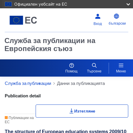
Официален уебсайт на ЕС
български
Вход
Служба за публикации на
Европейския съюз
Помощ
Търсене
Меню
Служба за публикации
Данни за публикацията
Publication Detail Actions Portlet
Publication detail
Изтегляне
Публикации на
ЕС
The structure of European education systems 2009/10