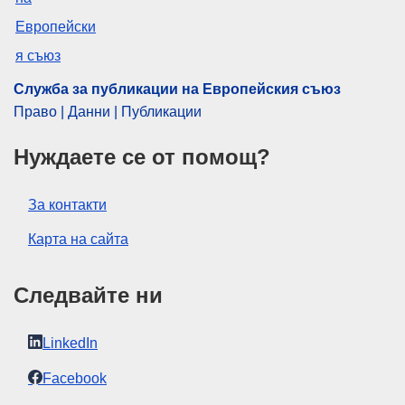
организация
PDF
Служба за публикации на Европейския съюз
Released on EU publications website:
2013-01-21
Право | Данни | Публикации
Нуждаете се от помощ?
Тази публикация е достъпна за изтегляне в
уеб формат (PDF) и във формат с качество
За контакти
за печат (PDF/X). За повече информация за
това как да разпечатате вашето собствено
Карта на сайта
копие на публикациите на ЕС, моля, вижте
нашия раздел
„Често задавани въпроси“.
Следвайте ни
LinkedIn
Facebook