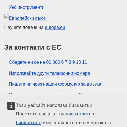
Уеб инструменти
Европейски съюз
Научете повече на
europa.eu
За контакти с ЕС
Обадете ни се на 00 800 6 7 8 9 10 11
Използвайте други телефонни номера
Пишете ни чрез нашия формуляр за връзка
Срещнете се с нас в център на ЕС
Този уебсайт използва бисквитки.
Социални медии
Посетете нашата
страница относно
или щракнете върху връзката
бисквитките