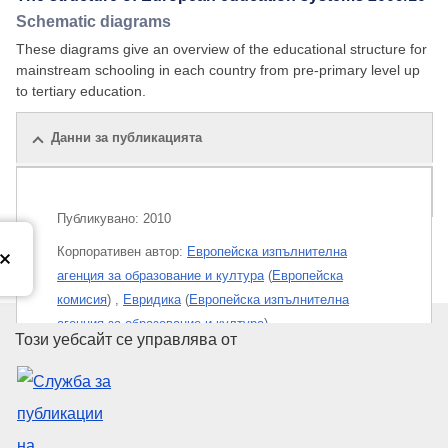
Schematic diagrams
These diagrams give an overview of the educational structure for
mainstream schooling in each country from pre-primary level up
to tertiary education.
Данни за публикацията
Публикации по темата
Публикувано:
2010
Корпоративен aвтор:
Европейска изпълнителна
агенция за образование и култура
(
Европейска
комисия
)
,
Евридика
(
Европейска изпълнителна
агенция за образование и култура
)
Служба за публикации на Евр
Този уебсайт се управлява от
Теми:
Образователна политика
Тема:
държави от Европейския съюз
,
образователна
политика
,
образователна система
,
учителска