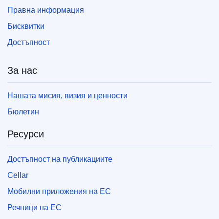
Правна информация
Бисквитки
Тази публикация е достъпна за изтегляне в
уеб формат (PDF) и във формат с качество
Достъпност
за печат (PDF/X). За повече информация за
това как да разпечатате вашето собствено
копие на публикациите на ЕС, моля, вижте
За нас
нашия раздел
„Често задавани въпроси“.
Нашата мисия, визия и ценности
Бюлетин
Ресурси
Достъпност на публикациите
Cellar
Мобилни приложения на ЕС
Речници на ЕС