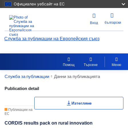
Официален уебсайт на ЕС
български
Вход
Служба за публикации на Европейския съюз
Помощ
Търсене
Меню
Служба за публикации
Данни за публикацията
Publication Detail Actions Portlet
Publication detail
Изтегляне
Публикации на
ЕС
CORDIS results pack on rural innovation