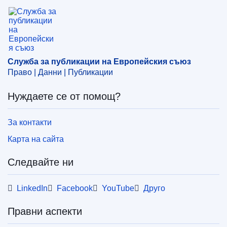
Служба за публикации на Европейския съюз
Теми:
Селскостопанска политика
,
Информационни
технологии и комуникации
Тема:
въздействие на информационните технологии
,
земеделско развитие
,
изследване и развитие
,
Служба за публикации на Европейския съюз
изследователска политика
,
иновация
,
Право | Данни | Публикации
информационна мрежа
,
община
,
периодично издание
,
проект от общ интерес
,
селска община
,
селски
Нуждаете се от помощ?
регион
,
социално участие
,
цифрова технология
За контакти
PDF
Карта на сайта
HTML
Следвайте ни
Печатна версия
LinkedIn
Facebook
YouTube
Друго
Released on EU publications website:
2021-03-09
Правни аспекти
Показване на всички издания от тази поредица