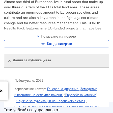
Almost one third of Europeans live in rural areas that make up
over three quarters of the EU’s total land area. These areas
contribute an enormous amount to European societies and
culture and are also a key arena in the fight against climate
change and for better resources management. This CORDIS
Results Pack features nine EU-funded projects that have been
working hard to nurture rural innovation
Показване на повече
Как да цитирате
Данни за публикацията
Публикации по темата
Публикувано:
2021
Корпоративен aвтор:
Генерална дирекция „Земеделие
и развитие на селските райони“
(
Европейска комисия
)
,
Служба за публикации на Европейския съюз
,
CORDIS
(
Служба за публикации на Европейския съюз
)
Този уебсайт се управлява от