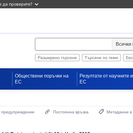
 да проверите?
S
e
l
Разширено търсене
Търсене по теми
Екс
e
c
Обществени поръчки на
Резултати от научните 
t
ЕС
ЕС
а предупреждение
Постоянна връзка
Метаданни в
(Отваря нов проз