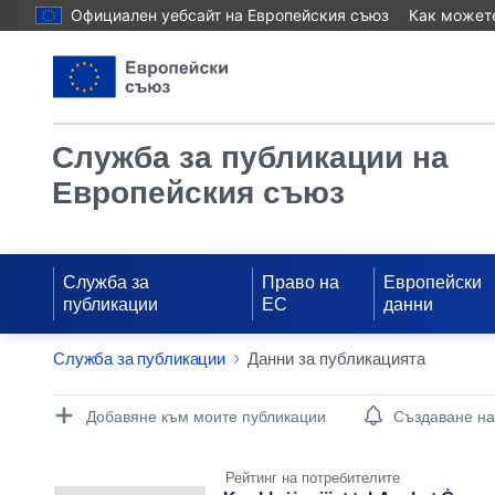
Официален уебсайт на Европейския съюз
Как можете
Служба за публикации на
Европейския съюз
Служба за
Право на
Европейски
публикации
ЕС
данни
Служба за публикации
Данни за публикацията
Publication Detail Actions Portlet
Добавяне към моите публикации
Създаване н
Рейтинг на потребителите