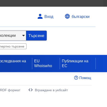
Вход
български
Търсене
пертно търсене
изследвания на
EU
Публикации на
Whoiswho
ЕС
Помощ
 RDF формат
Вграждане в уебсайт
орец)