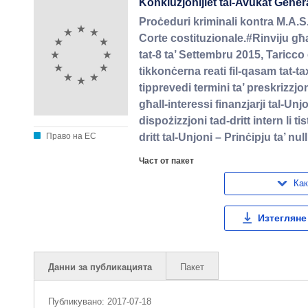
Konklużjonijiet tal-Avukat Ġenerali
Proċeduri kriminali kontra M.A.S.
Corte costituzionale.#Rinviju għ
tat-8 ta’ Settembru 2015, Taricco
tikkonċerna reati fil-qasam tat-ta
tipprevedi termini ta’ preskrizzjo
għall-interessi finanzjarji tal-Un
dispożizzjoni tad-dritt intern li t
Право на ЕС
dritt tal-Unjoni – Prinċipju ta’ 
Част от пакет
Как
Изтегляне
Данни за публикацията
Пакет
Публикувано:
2017-07-18