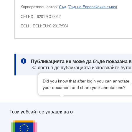
Корпоративен aвтор:
Съд
(
Съд на Европейския съюз
)
CELEX : 62017CC0042
ECLI : ECLI:EU:C:2017:564
Note:
Публикацията не може да бъде показана в
За достъп до публикацията използвайте бутон
Did you know that after login you can annotate
your document and share your annotations?
Този уебсайт се управлява от
Служба за публикации на Европейския съю