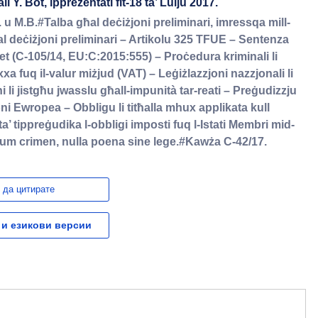
 Y. Bot, ippreżentati fit-18 ta’ Lulju 2017.
 u M.B.#Talba għal deċiżjoni preliminari, imressqa mill-
al deċiżjoni preliminari – Artikolu 325 TFUE – Sentenza
 et (C-105/14, EU:C:2015:555) – Proċedura kriminali li
xxa fuq il-valur miżjud (VAT) – Leġiżlazzjoni nazzjonali li
ni li jistgħu jwasslu għall-impunità tar-reati – Preġudizzju
joni Ewropea – Obbligu li titħalla mhux applikata kull
ista’ tippreġudika l-obbligi imposti fuq l-Istati Membri mid-
nullum crimen, nulla poena sine lege.#Kawża C-42/17.
 да цитирате
 и езикови версии