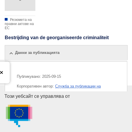
Резюмета на
правни актове на
ЕС
Bestrijding van de georganiseerde criminaliteit
Данни за публикацията
Публикувано:
2025-09-15
Корпоративен aвтор:
Служба за публикации на
Европейския съюз
Служба за публикации на Евр
Този уебсайт се управлява от
Released on EU publications website:
2025-09-15