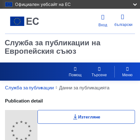
Официален уебсайт на ЕС
български
Вход
Служба за публикации на
Европейския съюз
Помощ
Търсене
Меню
Служба за публикации
Данни за публикацията
Publication Detail Actions Portlet
Publication detail
Изтегляне