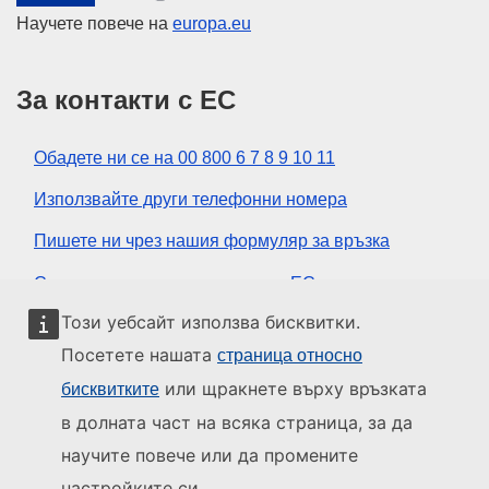
Научете повече на
europa.eu
За контакти с ЕС
Обадете ни се на 00 800 6 7 8 9 10 11
Използвайте други телефонни номера
Пишете ни чрез нашия формуляр за връзка
Срещнете се с нас в център на ЕС
Този уебсайт използва бисквитки.
Социални медии
Посетете нашата
страница относно
или щракнете върху връзката
бисквитките
ЕС в социалните медии
в долната част на всяка страница, за да
научите повече или да промените
Институции и органи на ЕС
настройките си.