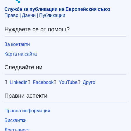
споразумение за сътрудничество (ЕС)
,
Тонга
Служба за публикации на Европейския съюз
CELEX : 52024PC0092
Право | Данни | Публикации
IMMC : COM(2024)92 final
Нуждаете се от помощ?
COMNAT : COM_2024_0092_FIN
За контакти
Карта на сайта
Следвайте ни
LinkedIn
Facebook
YouTube
Друго
Правни аспекти
Правна информация
Бисквитки
Достъпност