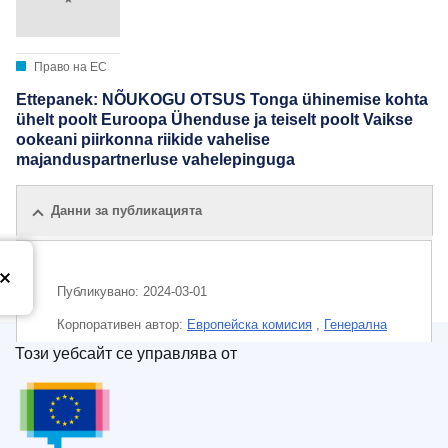
Право на ЕС
Ettepanek: NÕUKOGU OTSUS Tonga ühinemise kohta
ühelt poolt Euroopa Ühenduse ja teiselt poolt Vaikse
ookeani piirkonna riikide vahelise
majanduspartnerluse vahelepinguga
Данни за публикацията
Публикувано:
2024-03-01
Корпоративен aвтор:
Европейска комисия
,
Генерална
дирекция „Търговия и икономическа сигурност“
Този уебсайт се управлява от
(
Европейска комисия
)
Служба за публикации на Европейския съюз
Тема:
временно споразумение (ЕС)
,
икономическо
сътрудничество
,
пристъпване към споразумение
,