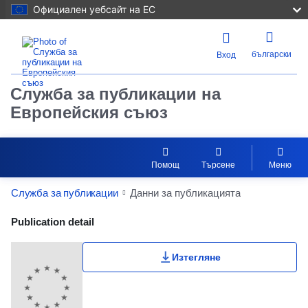
Официален уебсайт на ЕС
български
Вход
Служба за публикации на
Европейския съюз
Помощ
Търсене
Меню
Служба за публикации
Данни за публикацията
Publication Detail Actions Portlet
Publication detail
Изтегляне