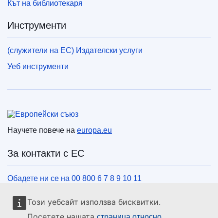
Кът на библиотекаря
Инструменти
(служители на ЕС) Издателски услуги
Уеб инструменти
Европейски съюз
Научете повече на
europa.eu
За контакти с ЕС
Обадете ни се на 00 800 6 7 8 9 10 11
Използвайте други телефонни номера
Този уебсайт използва бисквитки.
Пишете ни чрез нашия формуляр за връзка
Посетете нашата
страница относно