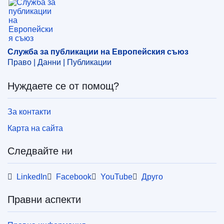
споразумение
,
протокол към споразумение
,
референтна цена
,
селскостопански продукт
,
търговско споразумение (ЕС)
,
фиксиране на цени
,
Швейцария
Служба за публикации на Европейския съюз
CELEX : 22025D0128
Право | Данни | Публикации
ELI :
dec/2025/128/oj
Нуждаете се от помощ?
OJ : L_202500128
IMMC : C(2025)41/3834188
За контакти
Карта на сайта
Следвайте ни
LinkedIn
Facebook
YouTube
Друго
Правни аспекти