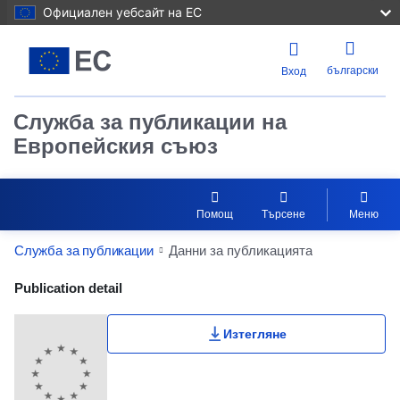
Официален уебсайт на ЕС
български
Вход
Служба за публикации на
Европейския съюз
Помощ
Търсене
Меню
Служба за публикации
Данни за публикацията
Publication Detail Actions Portlet
Publication detail
Изтегляне