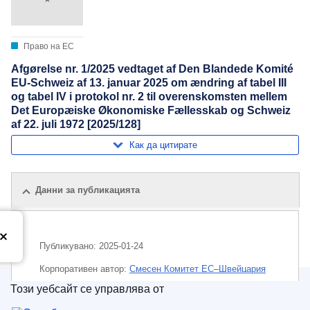
Право на ЕС
Afgørelse nr. 1/2025 vedtaget af Den Blandede Komité
EU-Schweiz af 13. januar 2025 om ændring af tabel III
og tabel IV i protokol nr. 2 til overenskomsten mellem
Det Europæiske Økonomiske Fællesskab og Schweiz
af 22. juli 1972 [2025/128]
Как да цитирате
Данни за публикацията
Публикувано:
2025-01-24
Корпоративен aвтор:
Смесен Комитет ЕС–Швейцария
Този уебсайт се управлява от
Тема:
земеделска търговия
,
преразглеждане на
Служба за публикации на Европейския съюз