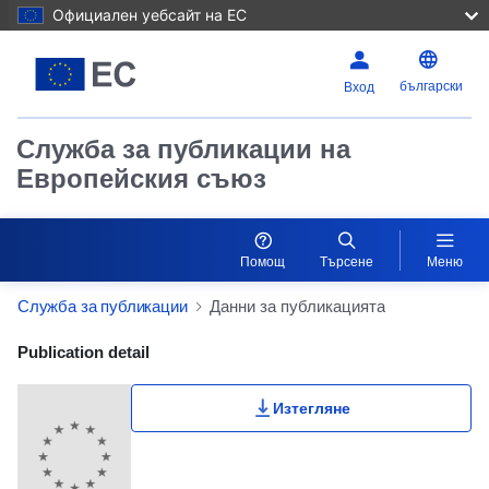
Официален уебсайт на ЕС
български
Вход
Служба за публикации на
Европейския съюз
Помощ
Търсене
Меню
Служба за публикации
Данни за публикацията
Publication Detail Actions Portlet
Publication detail
Изтегляне