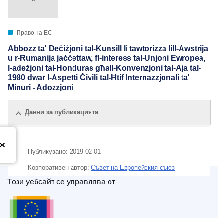
Право на ЕС
Abbozz ta' Deċiżjoni tal-Kunsill li tawtorizza lill-Awstrija
u r-Rumanija jaċċettaw, fl-interess tal-Unjoni Ewropea,
l-adeżjoni tal-Honduras għall-Konvenzjoni tal-Aja tal-
1980 dwar l-Aspetti Ċivili tal-Ħtif Internazzjonali ta'
Minuri - Adozzjoni
Данни за публикацията
Публикувано:
2019-02-01
Корпоративен aвтор:
Съвет на Европейския съюз
Този уебсайт се управлява от
IMMC : ST 5106 2019 INIT
Служба за публикации на Европейския съюз