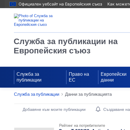
Официален уебсайт на Европейския съюз
Как можете
Служба за публикации на
Европейския съюз
Служба за
Право на
Европейски
публикации
ЕС
данни
Служба за публикации
Данни за публикацията
Publication Detail Actions Portlet
Добавяне към моите публикации
Създаване н
Рейтинг на потребителите