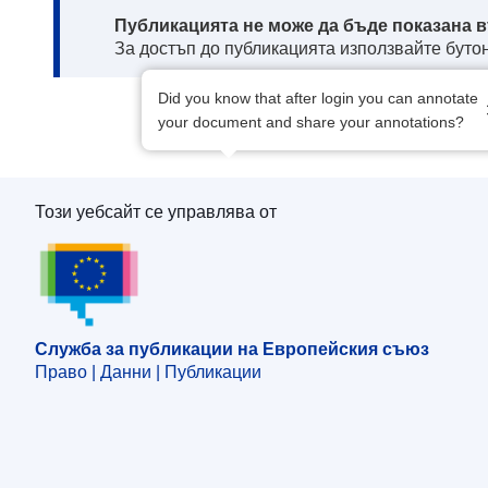
Note:
Публикацията не може да бъде показана в
За достъп до публикацията използвайте бутон
Did you know that after login you can annotate
your document and share your annotations?
Този уебсайт се управлява от
Служба за публикации на Европейския съю
Служба за публикации на Европейския съюз
Право | Данни | Публикации