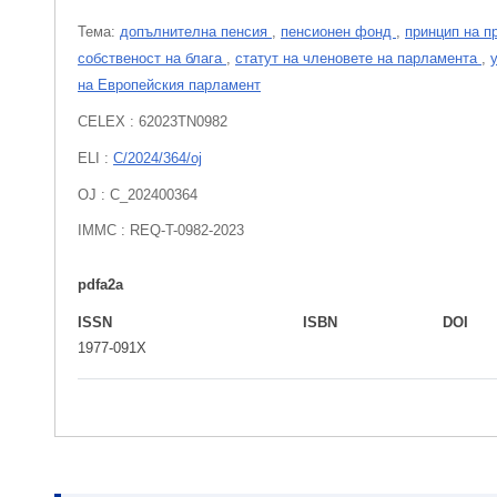
Тема:
допълнителна пенсия
,
пенсионен фонд
,
принцип на п
собственост на блага
,
статут на членовете на парламента
,
на Европейския парламент
CELEX : 62023TN0982
ELI :
C/2024/364/oj
OJ : C_202400364
IMMC : REQ-T-0982-2023
pdfa2a
ISSN
ISBN
DOI
1977-091X