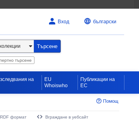
Вход
български
Търсене
пертно търсене
изследвания на
EU
Публикации на
Whoiswho
ЕС
Помощ
 RDF формат
Вграждане в уебсайт
орец)