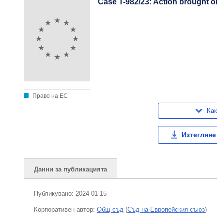
Case T-982/23: Action brought o
Право на ЕС
Как
Изтегляне
Данни за публикацията
Публикувано:
2024-01-15
Корпоративен aвтор:
Общ съд
(
Съд на Европейския съюз
)