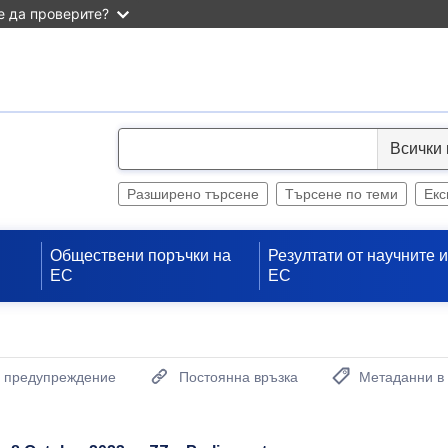
 да проверите?
S
e
l
Разширено търсене
Търсене по теми
Екс
e
c
Обществени поръчки на
Резултати от научните 
t
ЕС
ЕС
а предупреждение
Постоянна връзка
Метаданни в
(Отваря нов проз