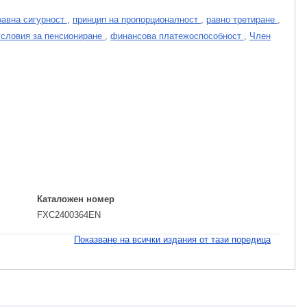
равна сигурност
,
принцип на пропорционалност
,
равно третиране
,
условия за пенсиониране
,
финансова платежоспособност
,
Член
Каталожен номер
FXC2400364EN
Показване на всички издания от тази поредица