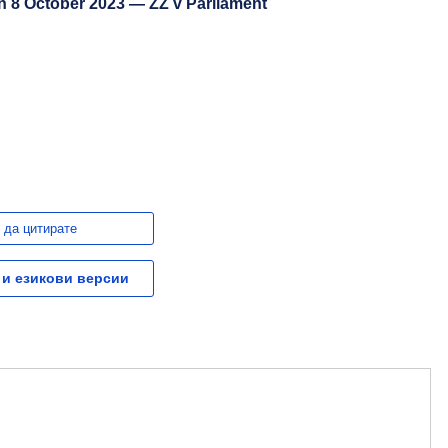
n 8 October 2023 — ZZ v Parliament
 да цитирате
 и езикови версии