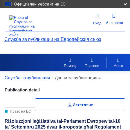
Официален уебсайт на ЕС
български
Вход
Служба за публикации на Европейския съюз
Помощ
Търсене
Меню
Служба за публикации
Данни за публикацията
Publication Detail Actions Portlet
Publication detail
Изтегляне
Право на ЕС
Riżoluzzjoni leġiżlattiva tal-Parlament Ewropew tal-10
ta' Settembru 2025 dwar il-proposta għal Regolament