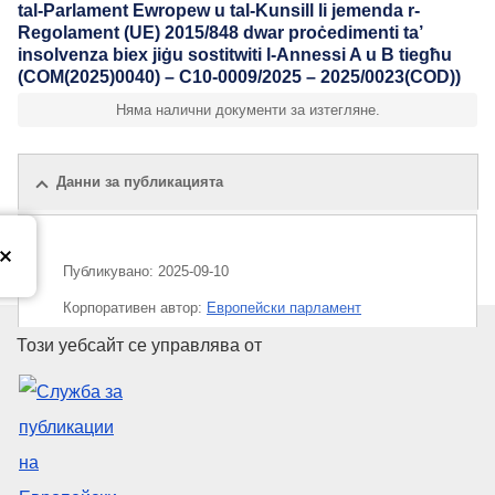
tal-Parlament Ewropew u tal-Kunsill li jemenda r-
Regolament (UE) 2015/848 dwar proċedimenti ta’
insolvenza biex jiġu sostitwiti l-Annessi A u B tiegħu
(COM(2025)0040) – C10-0009/2025 – 2025/0023(COD))
Няма налични документи за изтегляне.
Данни за публикацията
Публикувано:
2025-09-10
Корпоративен aвтор:
Европейски парламент
Служба за публикации на Евр
Този уебсайт се управлява от