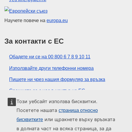
Европейски съюз
Научете повече на
europa.eu
За контакти с ЕС
Обадете ни се на 00 800 6 7 8 9 10 11
Използвайте други телефонни номера
Пишете ни чрез нашия формуляр за връзка
Срещнете се с нас в център на ЕС
Този уебсайт използва бисквитки.
Социални медии
Посетете нашата
страница относно
или щракнете върху връзката
бисквитките
ЕС в социалните медии
в долната част на всяка страница, за да