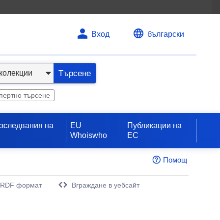
Вход
български
Търсене
пертно търсене
изследвания на
EU
Публикации на
Whoiswho
ЕС
Помощ
 RDF формат
Вграждане в уебсайт
орец)