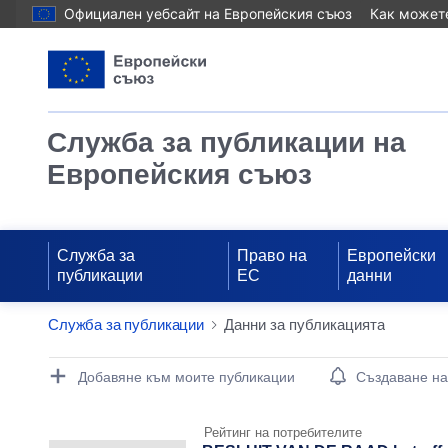
Официален уебсайт на Европейския съюз
Как можете
Служба за публикации на
Европейския съюз
Служба за
Право на
Европейски
публикации
ЕС
данни
Служба за публикации
Данни за публикацията
Publication Detail Actions Portlet
Добавяне към моите публикации
Създаване н
Рейтинг на потребителите