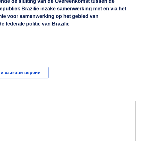
de de sluiting van de Overeenkomst tussen de
publiek Brazilië inzake samenwerking met en via het
ie voor samenwerking op het gebied van
 federale politie van Brazilië
 и езикови версии