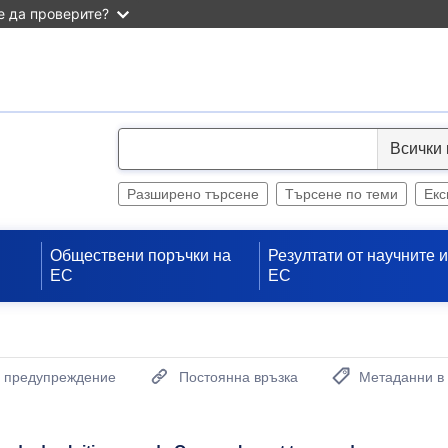
 да проверите?
S
e
l
Разширено търсене
Търсене по теми
Екс
e
c
Обществени поръчки на
Резултати от научните 
t
ЕС
ЕС
а предупреждение
Постоянна връзка
Метаданни в
(Отваря нов проз