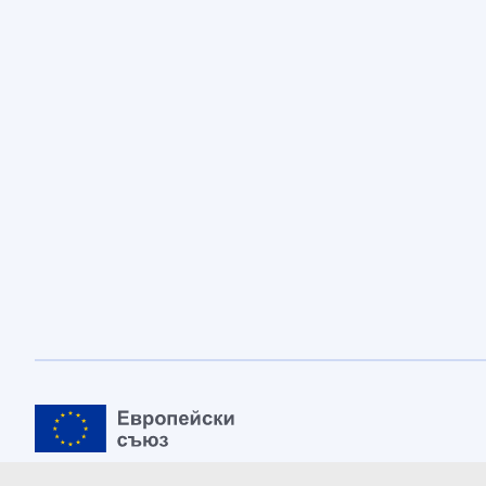
Европейски съюз
Научете повече на
europa.eu