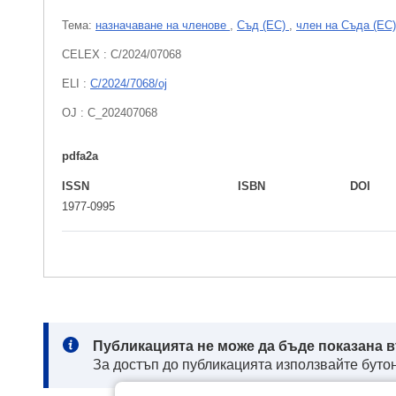
Тема:
назначаване на членове
,
Съд (ЕС)
,
член на Съда (ЕС)
CELEX : C/2024/07068
ELI :
C/2024/7068/oj
OJ : C_202407068
pdfa2a
ISSN
ISBN
DOI
1977-0995
Note:
Публикацията не може да бъде показана в
За достъп до публикацията използвайте бутон