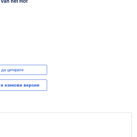
 van het Hof
 да цитирате
 и езикови версии