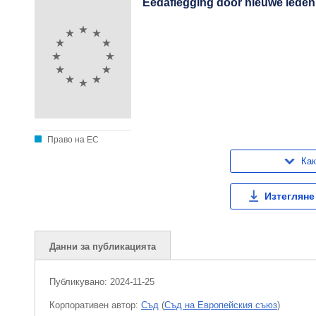
Eedaflegging door nieuwe leden
Право на ЕС
Как
Изтегляне
Данни за публикацията
Публикувано:
2024-11-25
Корпоративен aвтор:
Съд
(
Съд на Европейския съюз
)