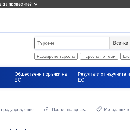
 да проверите?
S
e
l
Разширено търсене
Търсене по теми
Екс
e
c
Обществени поръчки на
Резултати от научните 
t
ЕС
ЕС
а предупреждение
Постоянна връзка
Метаданни в
(Отваря нов проз