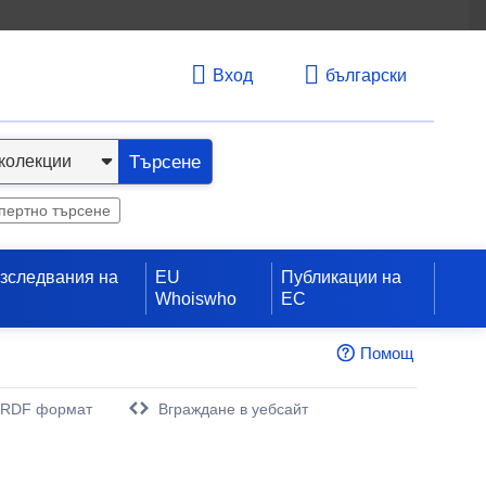
Вход
български
Търсене
пертно търсене
изследвания на
EU
Публикации на
Whoiswho
ЕС
Помощ
 RDF формат
Вграждане в уебсайт
орец)