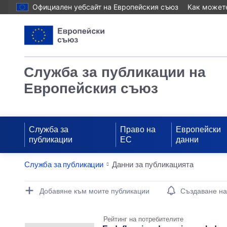
Официален уебсайт на Европейския съюз
Как можете
Служба за публикации на
Европейския съюз
Служба за
Право на
Европейски
публикации
ЕС
данни
Служба за публикации
Данни за публикацията
Publication Detail Actions Portlet
Добавяне към моите публикации
Създаване н
Рейтинг на потребителите